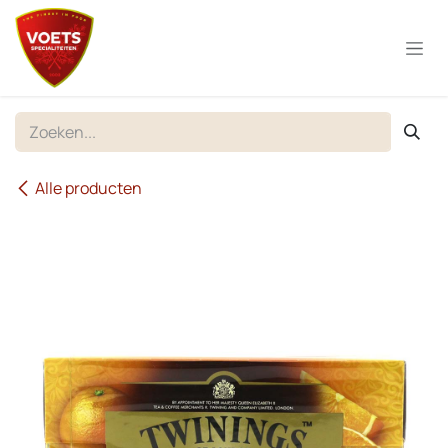
Overslaan naar inhoud
Alle producten