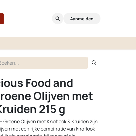
Aanmelden
cious Food and
roene Olijven met
Kruiden 215 g
– Groene Olijven met Knoflook & Kruiden zijn
jven met een rijke combinatie van knoflook
jk als borrelhapje, bij tapas of als