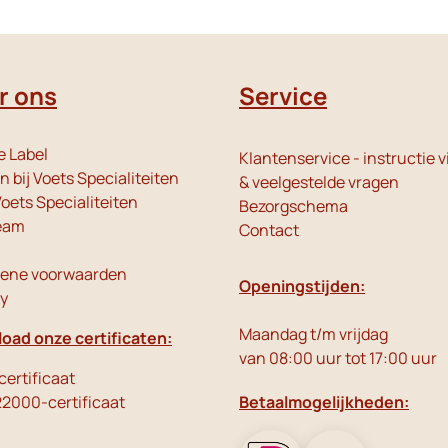
r ons
Service
e Label
Klantenservice - instructie v
 bij Voets Specialiteiten
& veelgestelde vragen
oets Specialiteiten
Bezorgschema
eam
Contact
ene voorwaarden
Openingstijden:
cy
Maandag t/m vrijdag
oad onze certificaten:
van 08:00 uur tot 17:00 uur
ertificaat
22000-certificaat
Betaalmogelijkheden: