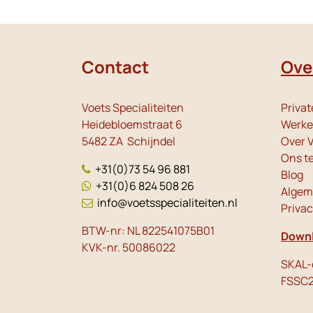
Contact
Ove
Voets Specialiteiten
Privat
Heidebloemstraat 6
Werken
5482 ZA Schijndel
Over V
Ons t
+31(0)73 54 96 881
Blog
+31(0)6 824 508 26
Algem
info@voetsspecialiteiten.nl
Priva
BTW-nr: NL 822541075B01
Downl
KVK-nr. 50086022
SKAL-c
FSSC