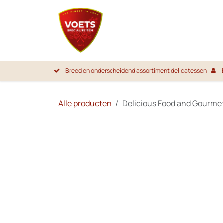
Overslaan naar inhoud
Startpa
Breed en onderscheidend assortiment delicatessen
Alle producten
Delicious Food and Gourmet