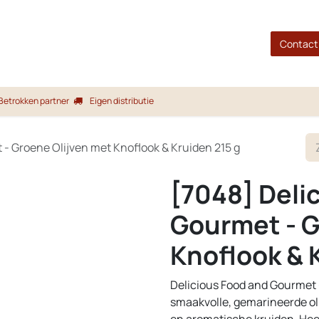
gina
Shop
Merken
Blog
Over ons
Service
Contact
Betrokken partner
Eigen distributie
 - Groene Olijven met Knoflook & Kruiden 215 g
[7048] Deli
Gourmet - G
Knoflook & 
Delicious Food and Gourmet 
smaakvolle, gemarineerde oli
en aromatische kruiden. Heerli