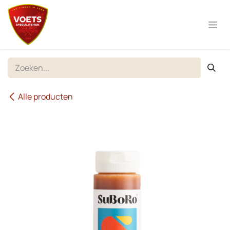
Overslaan naar inhoud
Alle producten