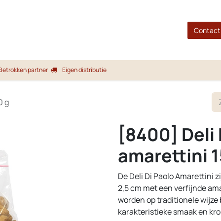
gina
Shop
Merken
Blog
Over ons
Service
Contact
Betrokken partner
Eigen distributie
0 g
[8400] Deli 
amarettini 
De Deli Di Paolo Amarettini z
2,5 cm met een verfijnde am
worden op traditionele wijze
karakteristieke smaak en kro