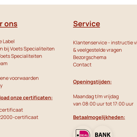
r ons
Service
e Label
Klantenservice - instructie v
 bij Voets Specialiteiten
& veelgestelde vragen
oets Specialiteiten
Bezorgschema
eam
Contact
ene voorwaarden
Openingstijden:
cy
Maandag t/m vrijdag
oad onze certificaten:
van 08:00 uur tot 17:00 uur
ertificaat
22000-certificaat
Betaalmogelijkheden: