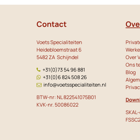
Contact
Ove
Voets Specialiteiten
Privat
Heidebloemstraat 6
Werken
5482 ZA Schijndel
Over V
Ons t
+31(0)73 54 96 881
Blog
+31(0)6 824 508 26
Algem
info@voetsspecialiteiten.nl
Priva
BTW-nr: NL 822541075B01
Downl
KVK-nr. 50086022
SKAL-c
FSSC