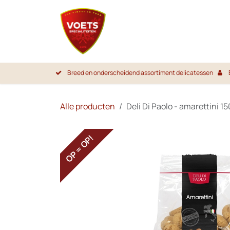
Overslaan naar inhoud
Startpa
Breed en onderscheidend assortiment delicatessen
Alle producten
Deli Di Paolo - amarettini 15
OP = OP!