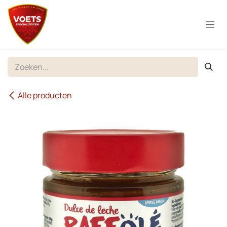
Overslaan naar inhoud
Alle producten