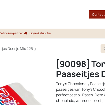
gina
Shop
Merken
Blog
Over ons
Service
Contact
Betrokken partner
Eigen distributie
tjes Doosje Mix 225 g
[90098] Ton
Paaseitjes 
Tony’s Chocolonely Paaseitje
paaseitjes van Tony's Chocolo
perfect past bij Pasen. Deze 
chocolade, waardoor elk eit