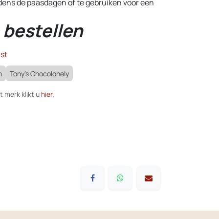
jdens de paasdagen of te gebruiken voor een
 bestellen
st
h
Tony's Chocolonely
t merk klikt u
hier
.