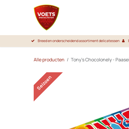
Overslaan naar inhoud
Startpa
Breed en onderscheidend assortiment delicatessen
Alle producten
Tony's Chocolonely - Paasei
Seizoen