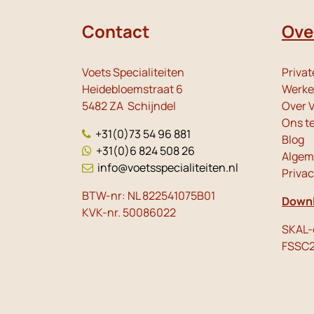
Contact
Ove
Voets Specialiteiten
Privat
Heidebloemstraat 6
Werken
5482 ZA Schijndel
Over V
Ons t
+31(0)73 54 96 881
Blog
+31(0)6 824 508 26
Algem
info@voetsspecialiteiten.nl
Priva
BTW-nr: NL 822541075B01
Downl
KVK-nr. 50086022
SKAL-c
FSSC