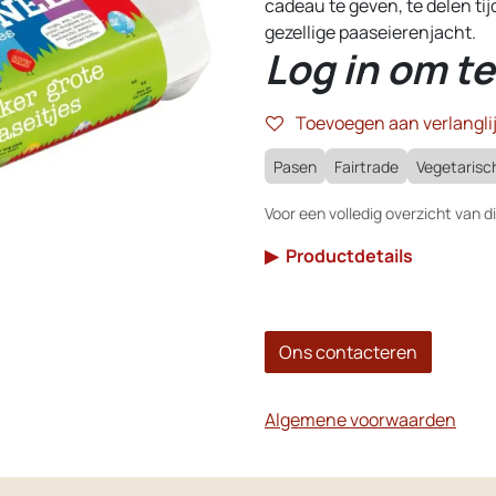
cadeau te geven, te delen ti
gezellige paaseierenjacht.
Log in om te
Toevoegen aan verlanglij
Pasen
Fairtrade
Vegetarisc
Voor een volledig overzicht van di
▶
Productdetails
Ons contacteren
Algemene voorwaarden