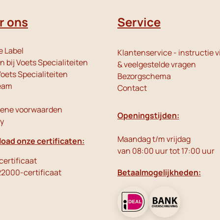
r ons
Service
e Label
Klantenservice - instructie v
 bij Voets Specialiteiten
& veelgestelde vragen
oets Specialiteiten
Bezorgschema
eam
Contact
ene voorwaarden
Openingstijden:
cy
Maandag t/m vrijdag
oad onze certificaten:
van 08:00 uur tot 17:00 uur
ertificaat
22000-certificaat
Betaalmogelijkheden: