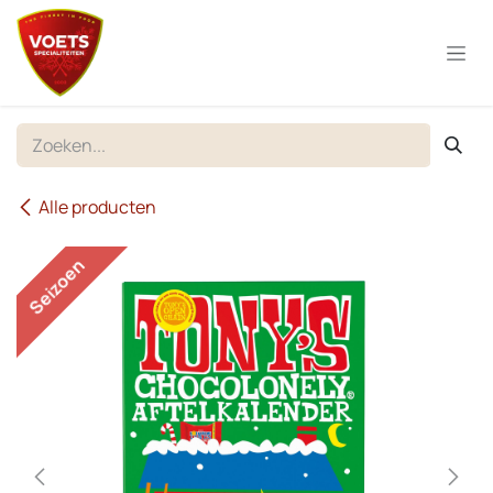
Overslaan naar inhoud
Alle producten
Seizoen