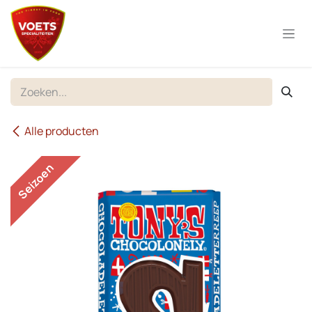
Overslaan naar inhoud
Alle producten
Seizoen