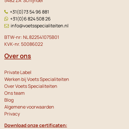
5482 ZA Schijndel
+31(0)73 54 96 881
+31(0)6 824 508 26
info@voetsspecialiteiten.nl
BTW-nr: NL 822541075B01
KVK-nr. 50086022
Over ons
Private Label
Werken bij Voets Specialiteiten
Over Voets Specialiteiten
Ons team
Blog
Algemene voorwaarden
Privacy
Download onze certificaten: