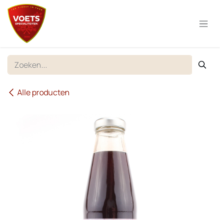
Overslaan naar inhoud
Alle producten