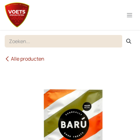
Overslaan naar inhoud
Alle producten