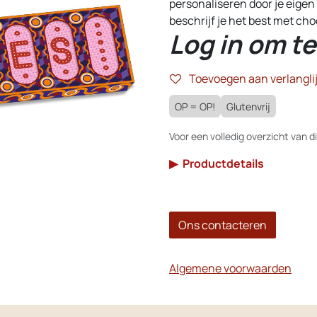
personaliseren door je eigen
beschrijf je het best met ch
Log in om te
Toevoegen aan verlanglij
OP = OP!
Glutenvrij
Voor een volledig overzicht van di
▶
Productdetails
Ons contacteren
Algemene voorwaarden