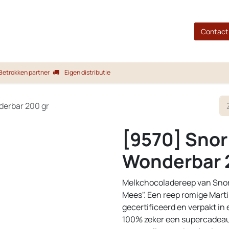
gina
Shop
Merken
Blog
Over ons
Service
Contact
Betrokken partner
Eigen distributie
derbar 200 gr
[9570] Snor
Wonderbar 
Melkchocoladereep van Snor 
Mees". Een reep romige Mar
gecertificeerd en verpakt in
100% zeker een supercadeau. 