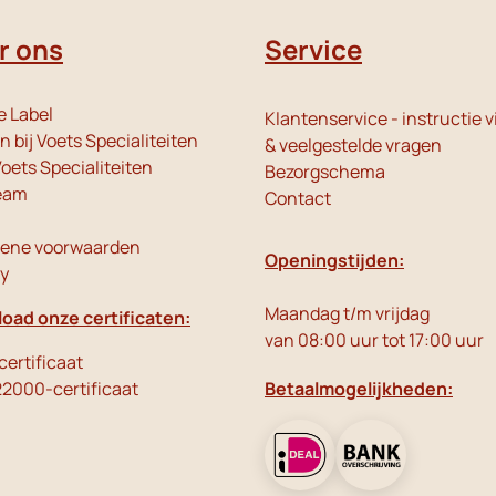
r ons
Service
e Label
Klantenservice - instructie v
 bij Voets Specialiteiten
& veelgestelde vragen
oets Specialiteiten
Bezorgschema
eam
Contact
ene voorwaarden
Openingstijden:
cy
Maandag t/m vrijdag
oad onze certificaten:
van 08:00 uur tot 17:00 uur
ertificaat
22000-certificaat
Betaalmogelijkheden: