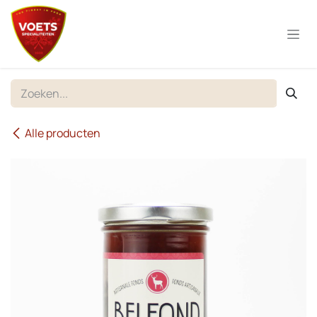
Overslaan naar inhoud
Alle producten