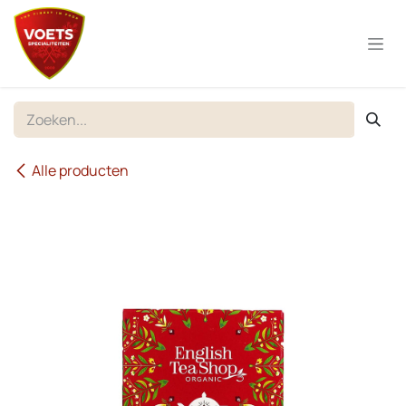
Overslaan naar inhoud
Alle producten