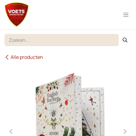
Overslaan naar inhoud
Alle producten