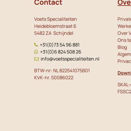
Contact
Ove
Voets Specialiteiten
Privat
Heidebloemstraat 6
Werken
5482 ZA Schijndel
Over V
Ons t
+31(0)73 54 96 881
Blog
+31(0)6 824 508 26
Algem
info@voetsspecialiteiten.nl
Priva
BTW-nr: NL 822541075B01
Downl
KVK-nr. 50086022
SKAL-c
FSSC