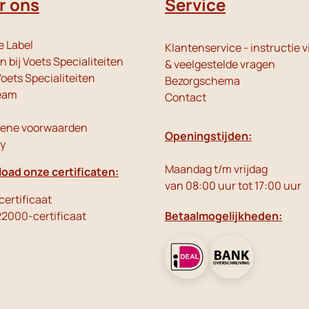
r ons
Service
e Label
Klantenservice - instructie v
 bij Voets Specialiteiten
& veelgestelde vragen
oets Specialiteiten
Bezorgschema
eam
Contact
ene voorwaarden
Openingstijden:
cy
Maandag t/m vrijdag
oad onze certificaten:
van 08:00 uur tot 17:00 uur
ertificaat
22000-certificaat
Betaalmogelijkheden: