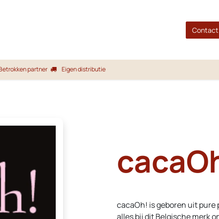
gina
Shop
Merken
Blog
Over ons
Service
Contact
Betrokken partner
Eigen distributie
cacaO
cacaOh! is geboren uit pure 
alles bij dit Belgische merk 