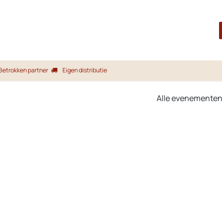
Startpagina
Shop
Merken
Blog
Over ons
Service
Betrokken partner
Eigen distributie
Alle evenemente