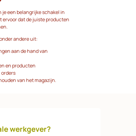
?
je een belangrijke schakel in
gt ervoor dat de juiste producten
men.
nder andere uit:
ingen aan de hand van
len en producten
 orders
k houden van het magazijn.
eale werkgever?