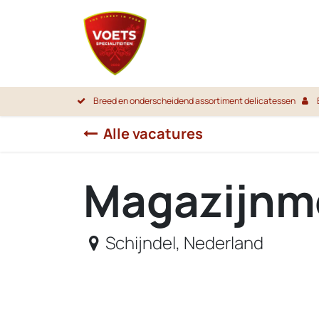
Overslaan naar inhoud
Startpa
Breed en onderscheidend assortiment delicatessen
Alle vacatures
Magazijnm
Schijndel
,
Nederland