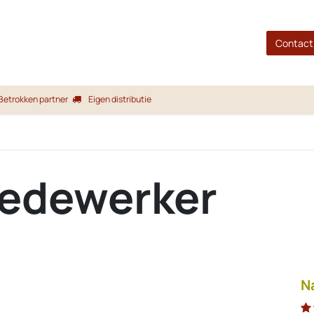
gina
Shop
Merken
Blog
Over ons
Service
Contact
Betrokken partner
Eigen distributie
edewerker
N