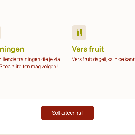
iningen
Vers fruit
illende trainingen die je via
Vers fruit dagelijks in de kan
Specialiteiten mag volgen!
Solliciteer nu!