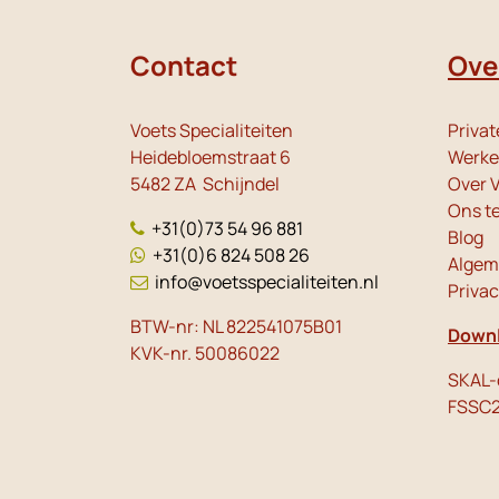
Contact
Ove
Voets Specialiteiten
Privat
Heidebloemstraat 6
Werken
5482 ZA Schijndel
Over V
Ons t
+31(0)73 54 96 881
Blog
+31(0)6 824 508 26
Algem
info@voetsspecialiteiten.nl
Priva
BTW-nr: NL 822541075B01
Downl
KVK-nr. 50086022
SKAL-c
FSSC