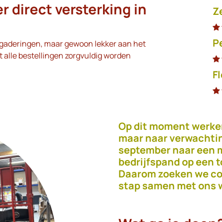
r direct versterking in
​Z
P
rgaderingen, maar gewoon lekker aan het
t alle bestellingen zorgvuldig worden
Fl
Op dit moment werken
maar naar verwachti
september naar een 
bedrijfspand op een t
Daarom zoeken we col
stap samen met ons 