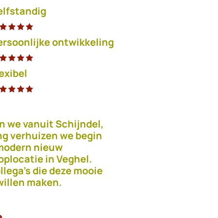
elfstandig
ersoonlijke
ontwikkeling
exibel
 we vanuit Schijndel,
ng verhuizen we begin
modern nieuw
oplocatie in Veghel.
lega's die deze mooie
willen maken.