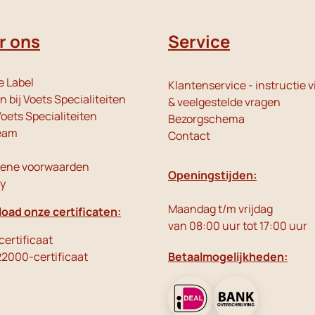
r ons
Service
e Label
Klantenservice - instructie v
 bij Voets Specialiteiten
& veelgestelde vragen
oets Specialiteiten
Bezorgschema
eam
Contact
ene voorwaarden
Openingstijden:
cy
Maandag t/m vrijdag
oad onze certificaten:
van 08:00 uur tot 17:00 uur
ertificaat
22000-certificaat
Betaalmogelijkheden: