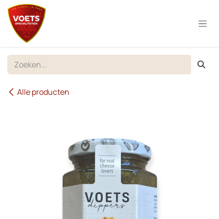
Overslaan naar inhoud
Alle producten