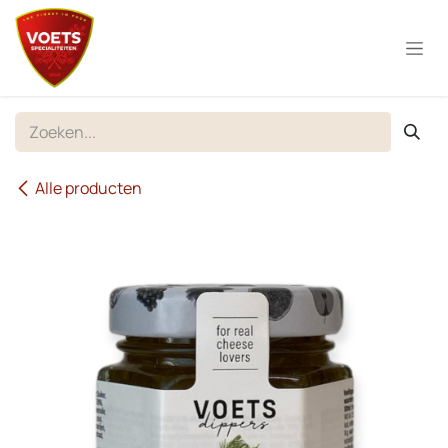
Overslaan naar inhoud
Alle producten