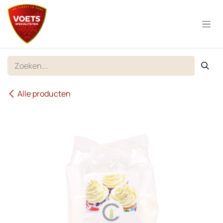
Overslaan naar inhoud
Alle producten