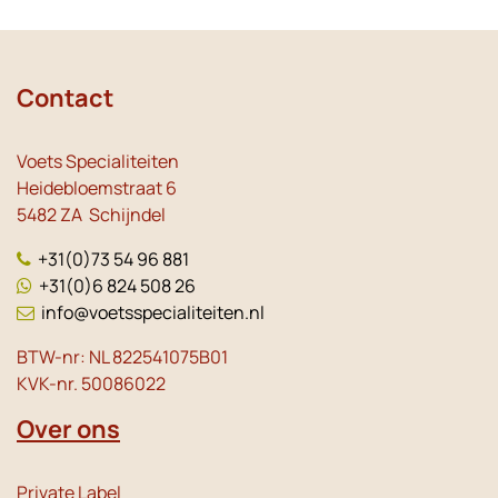
Contact
Voets Specialiteiten
Heidebloemstraat 6
5482 ZA Schijndel
+31(0)73 54 96 881
+31(0)6 824 508 26
info@voetsspecialiteiten.nl
BTW-nr: NL 822541075B01
KVK-nr. 50086022
Over ons
Private Label