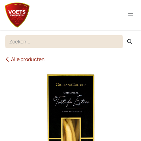
Overslaan naar inhoud
Alle producten