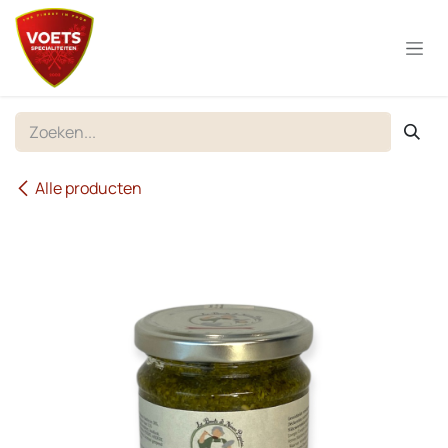
Overslaan naar inhoud
Alle producten