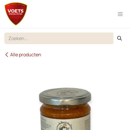
Overslaan naar inhoud
Alle producten