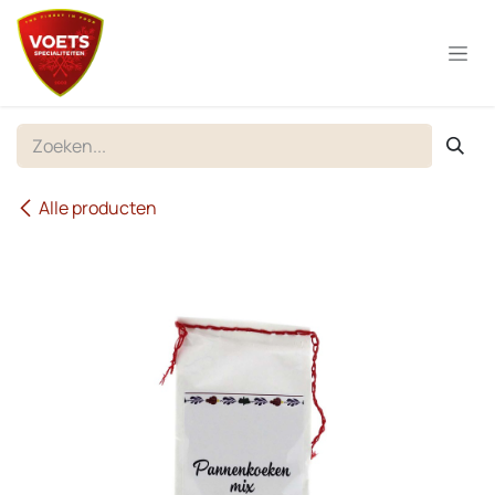
Overslaan naar inhoud
Alle producten