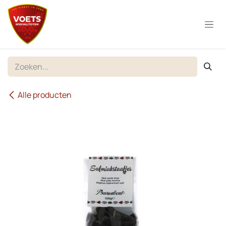
Overslaan naar inhoud
Alle producten