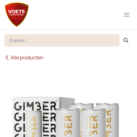
Overslaan naar inhoud
Alle producten