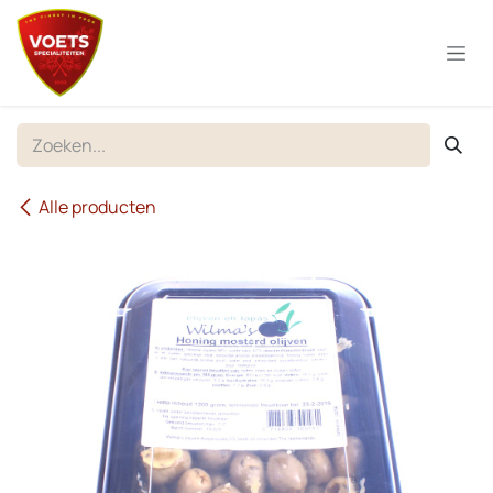
Overslaan naar inhoud
Alle producten