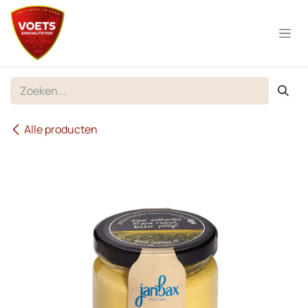
Overslaan naar inhoud
Alle producten