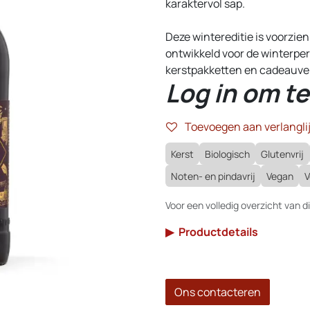
karaktervol sap.
Deze wintereditie is voorzien
ontwikkeld voor de winterper
kerstpakketten en cadeauve
Log in om te
Toevoegen aan verlanglij
Kerst
Biologisch
Glutenvrij
Noten- en pindavrij
Vegan
V
Voor een volledig overzicht van di
▶
Productdetails
Ons contacteren