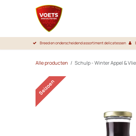
Overslaan naar inhoud
Startpa
Breed en onderscheidend assortiment delicatessen
Alle producten
Schulp - Winter Appel & Vli
Seizoen