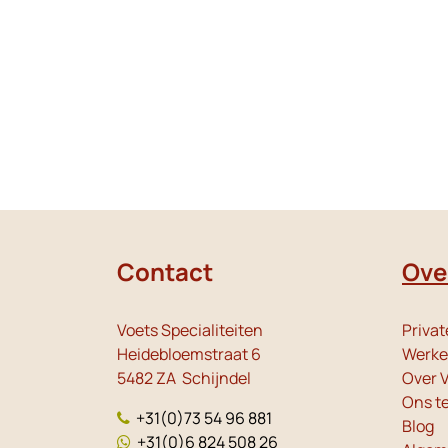
Contact
Ove
Voets Specialiteiten
Privat
Heidebloemstraat 6
Werken
5482 ZA Schijndel
Over V
Ons t
+31(0)73 54 96 881
Blog
+31(0)6 824 508 26