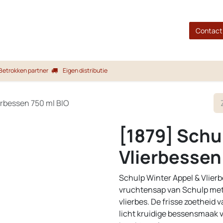
gina
Shop
Merken
Blog
Over ons
Service
Contact
Betrokken partner
Eigen distributie
erbessen 750 ml BIO
[1879] Schu
Vlierbessen
Schulp Winter Appel & Vlierb
vruchtensap van Schulp met
vlierbes. De frisse zoetheid
licht kruidige bessensmaak va