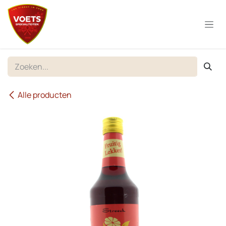
Overslaan naar inhoud
Alle producten