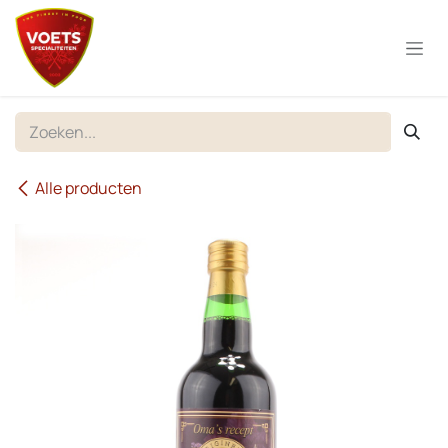
Overslaan naar inhoud
Alle producten