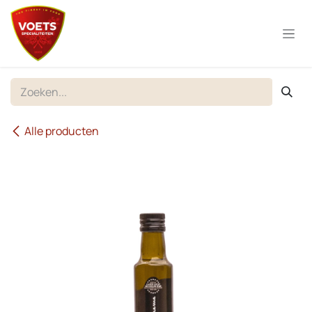
Overslaan naar inhoud
Alle producten