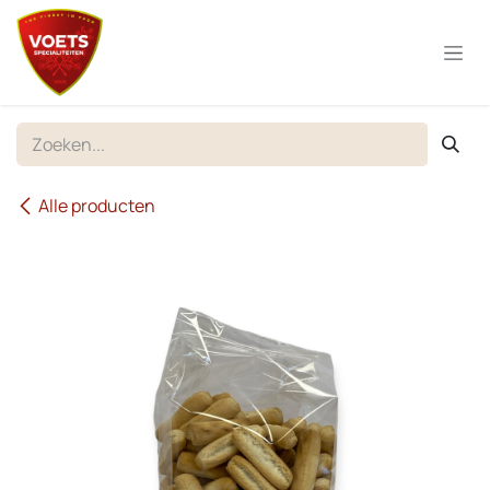
Overslaan naar inhoud
Alle producten