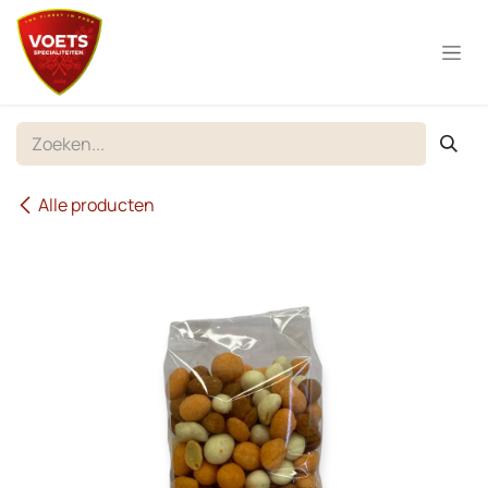
Overslaan naar inhoud
Alle producten