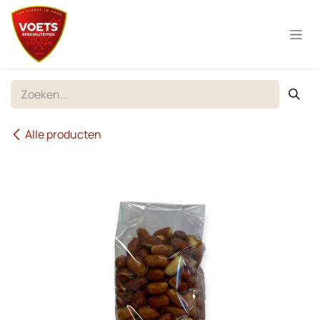
Overslaan naar inhoud
Alle producten