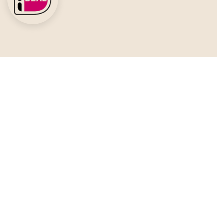
Social Media
Meer inspiratie?
Schrijf je in voor de nieuwsbrief!
Je naam *
Je e-mailadres *