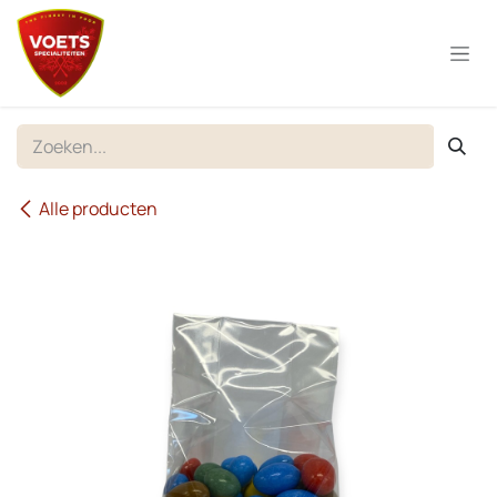
Overslaan naar inhoud
Alle producten