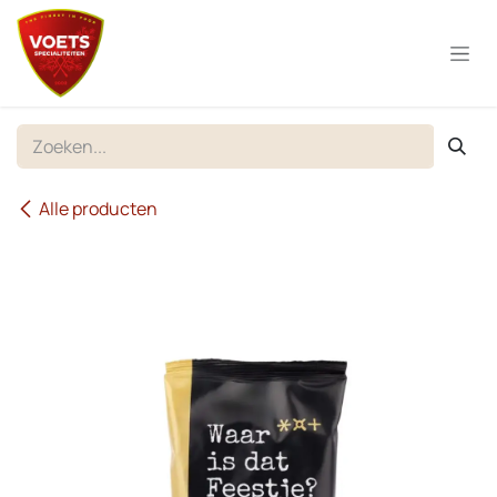
Overslaan naar inhoud
Alle producten