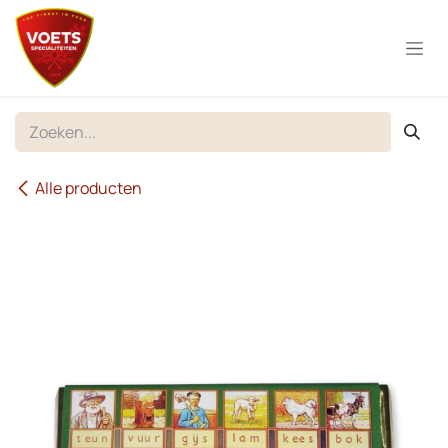
Overslaan naar inhoud
Alle producten