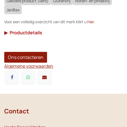
Gekoeld product (vers)
Glutenvrij
Noten- en pindavrij
JanBax
Voor een volledig overzicht van dit merk klikt u
hier
.
▶
Productdetails
Ons contacteren
Algemene voorwaarden
Contact