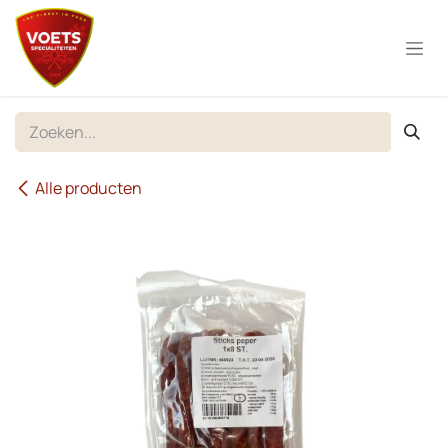
Overslaan naar inhoud
Alle producten