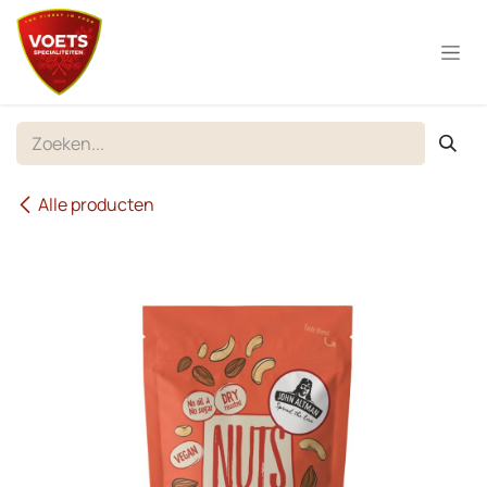
Overslaan naar inhoud
Alle producten