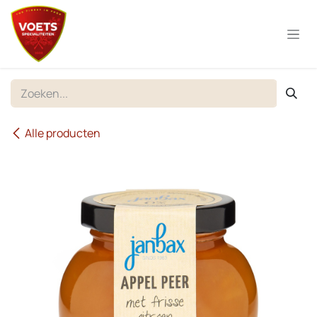
Overslaan naar inhoud
Alle producten