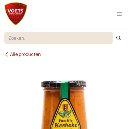
Overslaan naar inhoud
Alle producten