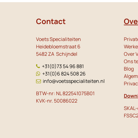
Contact
Ove
Voets Specialiteiten
Privat
Heidebloemstraat 6
Werken
5482 ZA Schijndel
Over V
Ons t
+31(0)73 54 96 881
Blog
+31(0)6 824 508 26
Algem
info@voetsspecialiteiten.nl
Priva
BTW-nr: NL 822541075B01
Downl
KVK-nr. 50086022
SKAL-c
FSSC