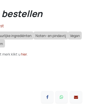
 bestellen
st
urlijke ingrediënten
Noten- en pindavrij
Vegan
om
t merk klikt u
hier
.