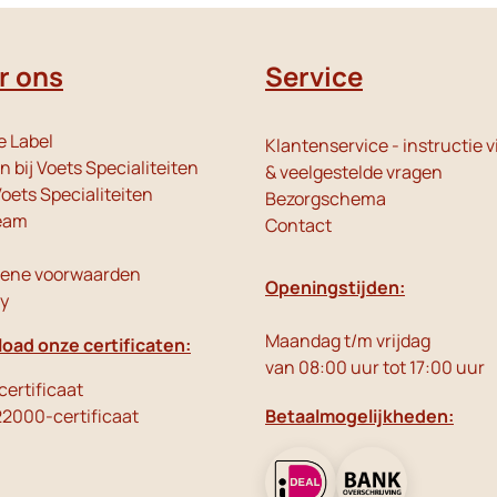
r ons
Service
e Label
Klantenservice - instructie v
 bij Voets Specialiteiten
& veelgestelde vragen
oets Specialiteiten
Bezorgschema
eam
Contact
ene voorwaarden
Openingstijden:
cy
Maandag t/m vrijdag
oad onze certificaten:
van 08:00 uur tot 17:00 uur
ertificaat
22000-certificaat
Betaalmogelijkheden: