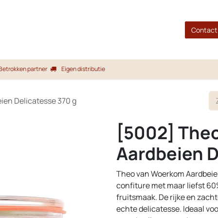
gina
Shop
Merken
Blog
Over ons
Service
Contact
Betrokken partner
Eigen distributie
ien Delicatesse 370 g
[5002] The
Aardbeien D
Theo van Woerkom Aardbeien
confiture met maar liefst 60
fruitsmaak. De rijke en zach
echte delicatesse. Ideaal vo