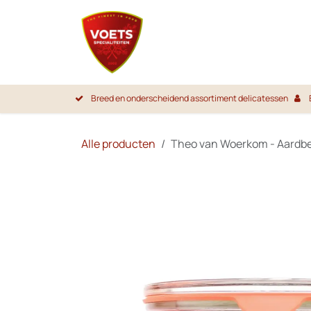
Overslaan naar inhoud
Startpa
Breed en onderscheidend assortiment delicatessen
Alle producten
Theo van Woerkom - Aardbe