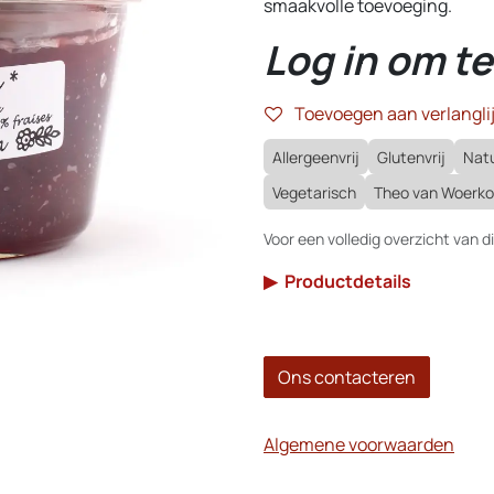
smaakvolle toevoeging.
Log in om te
Toevoegen aan verlanglij
Allergeenvrij
Glutenvrij
Natu
Vegetarisch
Theo van Woerk
Voor een volledig overzicht van di
▶
Productdetails
Ons contacteren
Algemene voorwaarden