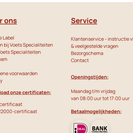
r ons
Service
e Label
Klantenservice - instructie v
 bij Voets Specialiteiten
& veelgestelde vragen
oets Specialiteiten
Bezorgschema
eam
Contact
ene voorwaarden
Openingstijden:
cy
Maandag t/m vrijdag
oad onze certificaten:
van 08:00 uur tot 17:00 uur
ertificaat
22000-certificaat
Betaalmogelijkheden: