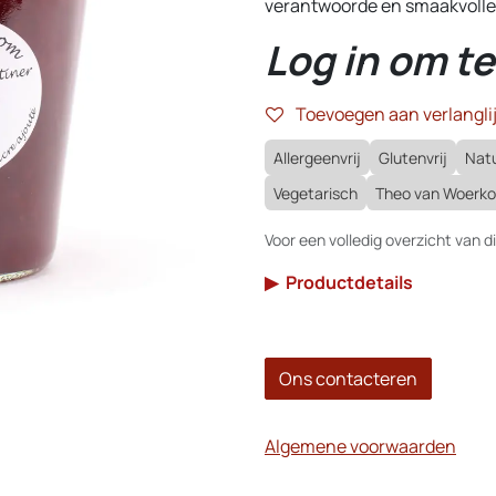
verantwoorde en smaakvolle
Log in om te
Toevoegen aan verlanglij
Allergeenvrij
Glutenvrij
Natu
Vegetarisch
Theo van Woerk
Voor een volledig overzicht van di
▶
Productdetails
Ons contacteren
Algemene voorwaarden