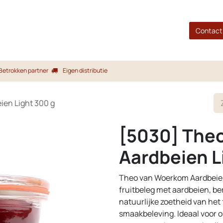
gina
Shop
Merken
Blog
Over ons
Service
Contact
Betrokken partner
Eigen distributie
ien Light 300 g
[5030] The
Aardbeien L
Theo van Woerkom Aardbeien
fruitbeleg met aardbeien, be
natuurlijke zoetheid van het 
smaakbeleving. Ideaal voor o