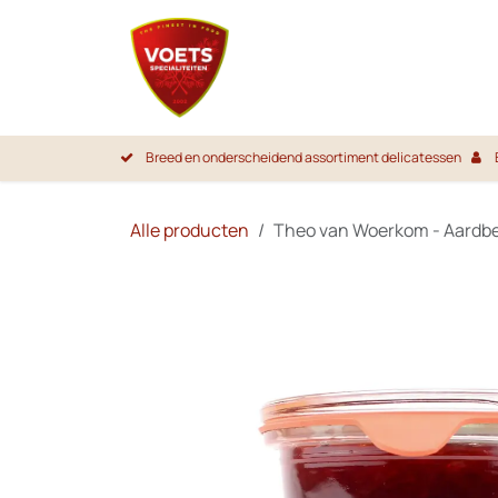
Overslaan naar inhoud
Startpa
Breed en onderscheidend assortiment delicatessen
Alle producten
Theo van Woerkom - Aardbe