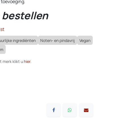
 toevoeging.
 bestellen
st
urlijke ingrediënten
Noten- en pindavrij
Vegan
om
t merk klikt u
hier
.