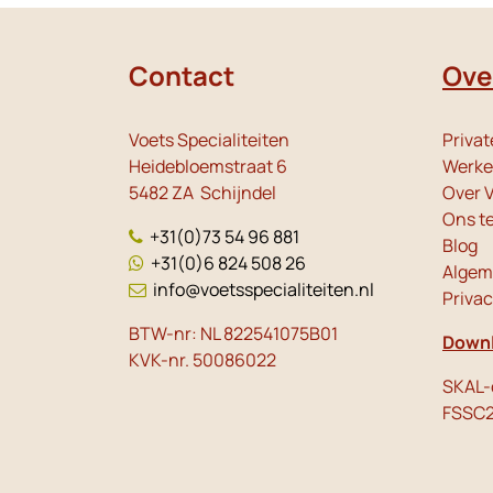
Contact
Ove
Voets Specialiteiten
Privat
Heidebloemstraat 6
Werken
5482 ZA Schijndel
Over V
Ons t
+31(0)73 54 96 881
Blog
+31(0)6 824 508 26
Algem
info@voetsspecialiteiten.nl
Priva
BTW-nr: NL 822541075B01
Downl
KVK-nr. 50086022
SKAL-c
FSSC