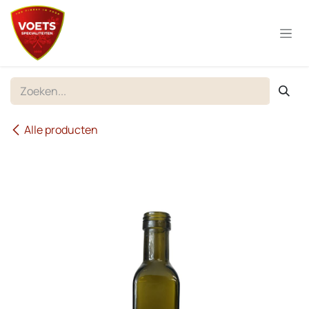
Overslaan naar inhoud
Alle producten