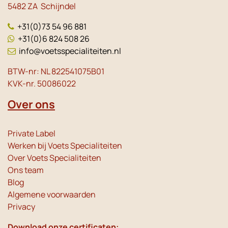
5482 ZA Schijndel
+31(0)73 54 96 881
+31(0)6 824 508 26
info@voetsspecialiteiten.nl
BTW-nr: NL 822541075B01
KVK-nr. 50086022
Over ons
Private Label
Werken bij Voets Specialiteiten
Over Voets Specialiteiten
Ons team
Blog
Algemene voorwaarden
Privacy
Download onze certificaten: