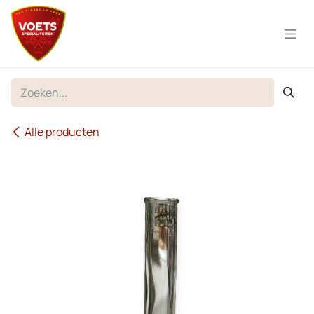
Overslaan naar inhoud
Alle producten