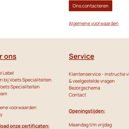
Ons contacteren
Algemene voorwaarden
r ons
Service
e Label
Klantenservice - instructie v
 bij Voets Specialiteiten
& veelgestelde vragen
oets Specialiteiten
Bezorgschema
eam
Contact
ene voorwaarden
Openingstijden:
cy
Maandag t/m vrijdag
oad onze certificaten: