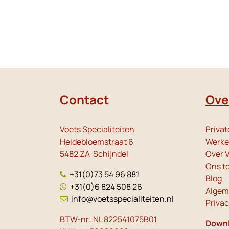
Contact
Ove
Voets Specialiteiten
Privat
Heidebloemstraat 6
Werken
5482 ZA Schijndel
Over V
Ons t
+31(0)73 54 96 881
Blog
+31(0)6 824 508 26
Algem
info@voetsspecialiteiten.nl
Priva
BTW-nr: NL 822541075B01
Downl