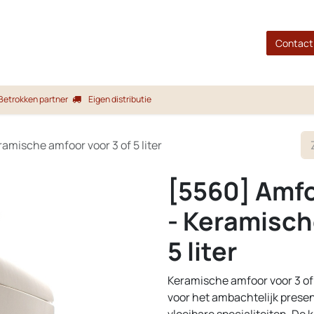
gina
Shop
Merken
Blog
Over ons
Service
Contact
Betrokken partner
Eigen distributie
mische amfoor voor 3 of 5 liter
[5560] Amf
- Keramisch
5 liter
Keramische amfoor voor 3 of 5
voor het ambachtelijk present
vloeibare specialiteiten. De 