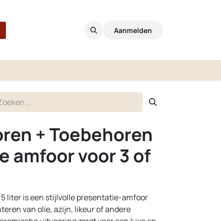
Aanmelden
oren + Toebehoren
e amfoor voor 3 of
 liter is een stijlvolle presentatie-amfoor
eren van olie, azijn, likeur of andere
keramische uitvoering zorgt voor een luxe en