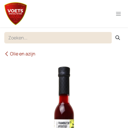
Overslaan naar inhoud
Olie en azijn