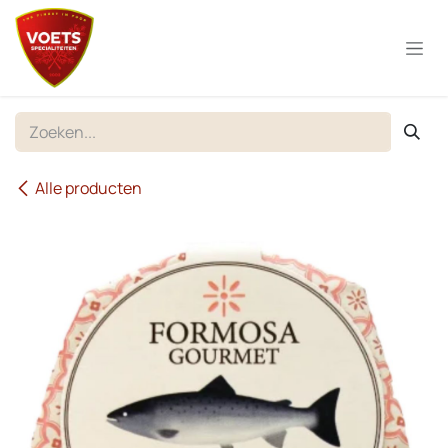
Overslaan naar inhoud
Alle producten