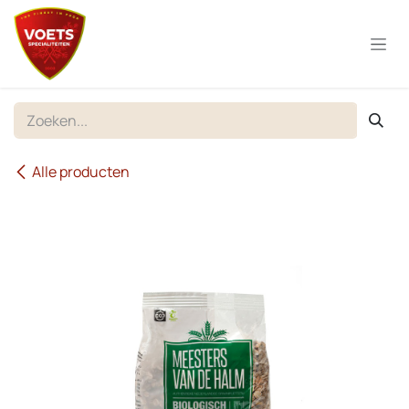
Overslaan naar inhoud
Alle producten